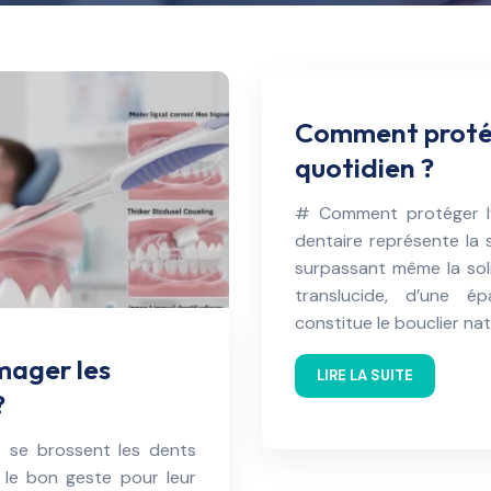
Comment protég
quotidien ?
# Comment protéger l’é
dentaire représente la 
surpassant même la sol
translucide, d’une ép
constitue le bouclier na
ager les
LIRE LA SUITE
?
s se brossent les dents
 le bon geste pour leur