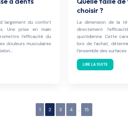
se à dents
Quelle taille de
choisir ?
nd largement du confort
La dimension de la tê
ts. Une prise en main
directement l’effica
mettre l’efficacité du
quotidienne. Cette cara
es douleurs musculaires
lors de l’achat, déterm
 Selon…
l’ensemble des surfaces 
LIRE LA SUITE
1
2
3
4
…
15