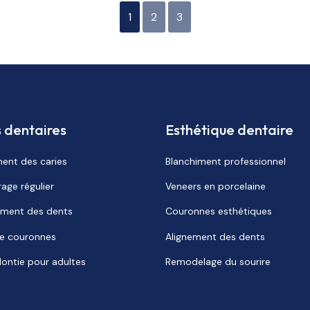
1
2
3
s dentaires
Esthétique dentaire
ment des caries
Blanchiment professionnel
age régulier
Veneers en porcelaine
iment des dents
Couronnes esthétiques
e couronnes
Alignement des dents
ontie pour adultes
Remodelage du sourire