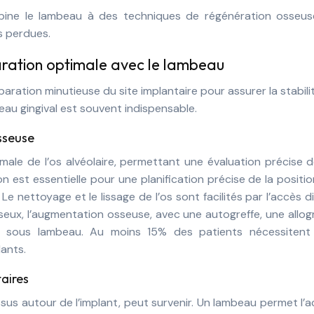
bine le lambeau à des techniques de régénération osseus
es perdues.
aration optimale avec le lambeau
aration minutieuse du site implantaire pour assurer la stabili
beau gingival est souvent indispensable.
sseuse
timale de l’os alvéolaire, permettant une évaluation précise 
on est essentielle pour une planification précise de la positi
. Le nettoyage et le lissage de l’os sont facilités par l’accès d
seux, l’augmentation osseuse, avec une autogreffe, une allog
ée sous lambeau. Au moins 15% des patients nécessitent
ants.
aires
ssus autour de l’implant, peut survenir. Un lambeau permet l’