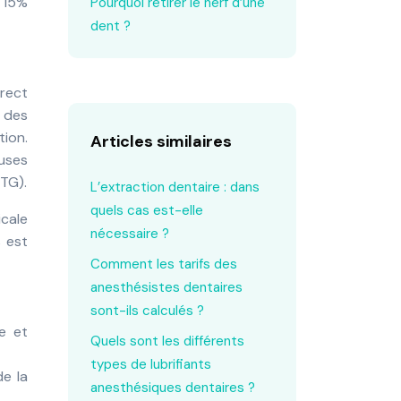
 15%
Pourquoi retirer le nerf d’une
dent ?
irect
 des
tion.
Articles similaires
euses
RTG).
L’extraction dentaire : dans
quels cas est-elle
icale
nécessaire ?
s est
Comment les tarifs des
anesthésistes dentaires
sont-ils calculés ?
e et
Quels sont les différents
types de lubrifiants
de la
anesthésiques dentaires ?