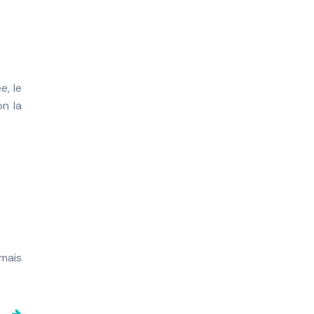
e, le
on la
mais