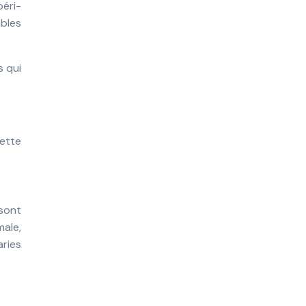
péri-
ables
s qui
ette
sont
male,
aries