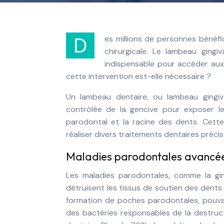
Des millions de personnes bénéficient chaque année de soins dentaires incluant une intervention
chirurgicale. Le lambeau gingi
indispensable pour accéder aux
cette intervention est-elle nécessaire ?
Un lambeau dentaire, ou lambeau gingiva
contrôlée de la gencive pour exposer les
parodontal et la racine des dents. Cette
réaliser divers traitements dentaires précis
Maladies parodontales avancées
Les maladies parodontales, comme la ging
détruisent les tissus de soutien des dents :
formation de poches parodontales, pouva
des bactéries responsables de la destruct