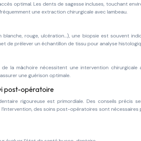
n accès optimal. Les dents de sagesse incluses, touchant envi
 fréquemment une extraction chirurgicale avec lambeau.
n blanche, rouge, ulcération…), une biopsie est souvent ind
t de prélever un échantillon de tissu pour analyse histologiq
 de la mâchoire nécessitent une intervention chirurgicale 
assurer une guérison optimale.
vi post-opératoire
dentaire rigoureuse est primordiale. Des conseils précis s
s l’intervention, des soins post-opératoires sont nécessaires
ur évaluer l’état de santé bucco-dentaire