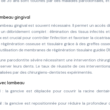
s de 35 ans sont touchés par des maladies parodontales, et
ambeau gingival
mbeau gingival est souvent nécessaire. Il permet un accès d
n débridement complet : élimination des tissus infectés et
est crucial pour contrôler l’infection et favoriser la cicatrisa
la régénération osseuse et tissulaire grâce à des greffes oss
 l’utilisation de membranes de régénération tissulaire guidée (
une parodontite sévère nécessitent une intervention chirurg
erver leurs dents. Le taux de réussite de ces intervention
éalisées par des chirurgiens-dentistes expérimentés.
avec lambeau
al
: la gencive est déplacée pour couvrir la racine dentair
al
: la gencive est repositionnée pour réduire la profondeur 