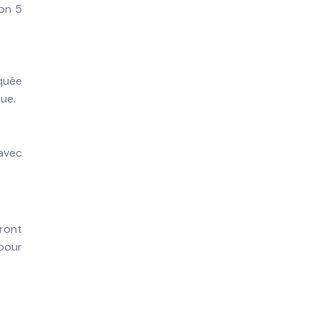
ron 5
iquée
ue.
avec
eront
 pour