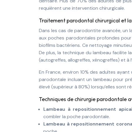
dentaire. Plus de 70% des adultes de plu
requièrent une intervention chirurgicale.
Traitement parodontal chirurgical et l
Dans les cas de parodontite avancée, un la
aux poches parodontales profondes pour u
biofilms bactériens. Ce nettoyage minutieux 
De plus, la technique du lambeau facilite 
(autogreffes, allogreffes, xénogreffes) et à
En France, environ 10% des adultes ayant 
parodontale incluant un lambeau pour prés
élevé (supérieur à 80%) lorsqu’elles sont r
Techniques de chirurgie parodontale 
Lambeau à repositionnement apic
combler la poche parodontale.
Lambeau à repositionnement coron
poche.