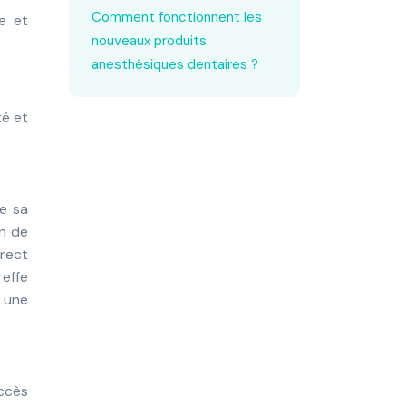
Comment fonctionnent les
e et
nouveaux produits
anesthésiques dentaires ?
té et
de sa
on de
irect
reffe
 une
accès