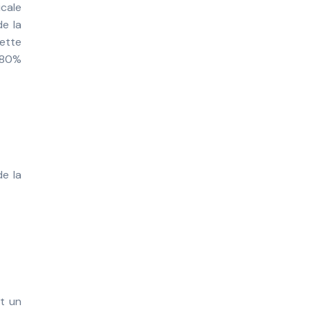
icale
de la
cette
e 80%
de la
t un