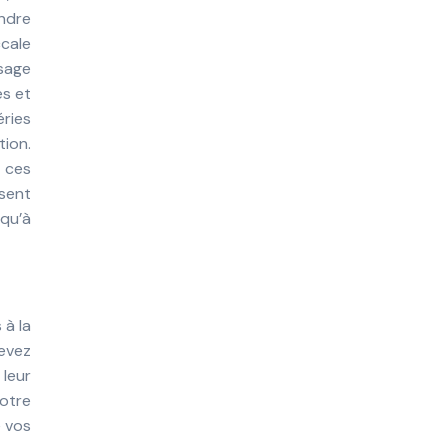
ndre
cale
ssage
es et
ries
ion.
 ces
isent
 qu’à
 à la
devez
 leur
votre
e vos