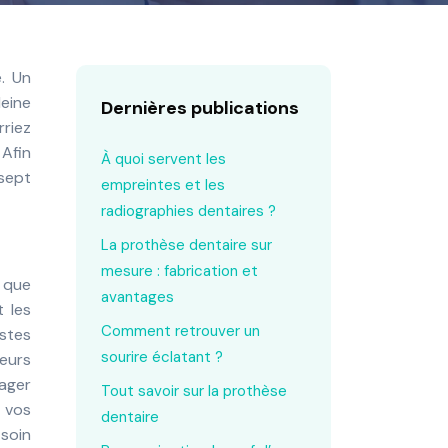
leine
Dernières publications
rriez
 Afin
À quoi servent les
 sept
empreintes et les
radiographies dentaires ?
La prothèse dentaire sur
mesure : fabrication et
r que
avantages
t les
Comment retrouver un
stes
sourire éclatant ?
eurs
mager
Tout savoir sur la prothèse
 vos
dentaire
 soin