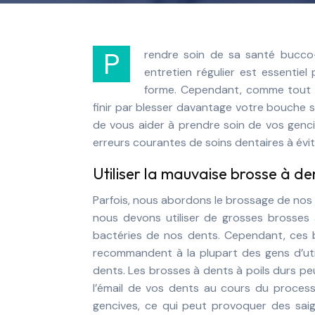
Prendre soin de sa santé bucco-dentaire, c’est un peu comme prendre soin de sa voiture. Un
entretien régulier est essentie
forme. Cependant, comme tout pr
finir par blesser davantage votre bouche si
de vous aider à prendre soin de vos genci
erreurs courantes de soins dentaires à évit
Utiliser la mauvaise brosse à de
Parfois, nous abordons le brossage de nos
nous devons utiliser de grosses brosses à
bactéries de nos dents. Cependant, ces b
recommandent à la plupart des gens d’uti
dents. Les brosses à dents à poils durs pe
l’émail de vos dents au cours du proces
gencives, ce qui peut provoquer des saig