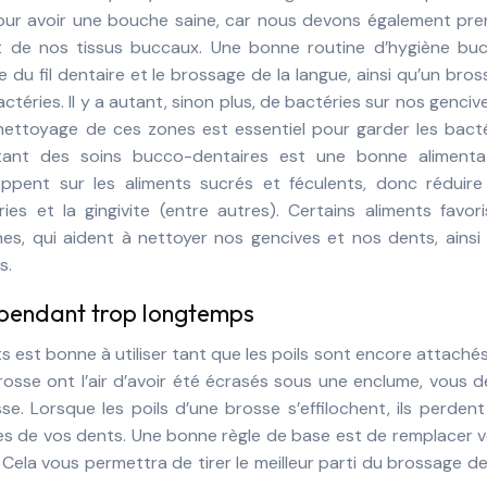
our avoir une bouche saine, car nous devons également pre
t de nos tissus buccaux. Une bonne routine d’hygiène buc
e du fil dentaire et le brossage de la langue, ainsi qu’un bro
téries. Il y a autant, sinon plus, de bactéries sur nos genciv
nettoyage de ces zones est essentiel pour garder les bacté
tant des soins bucco-dentaires est une bonne alimentat
ppent sur les aliments sucrés et féculents, donc réduire
ies et la gingivite (entre autres). Certains aliments favor
es, qui aident à nettoyer nos gencives et nos dents, ainsi
s.
 pendant trop longtemps
 est bonne à utiliser tant que les poils sont encore attachés
rosse ont l’air d’avoir été écrasés sous une enclume, vous 
. Lorsque les poils d’une brosse s’effilochent, ils perdent
ries de vos dents. Une bonne règle de base est de remplacer 
 Cela vous permettra de tirer le meilleur parti du brossage d