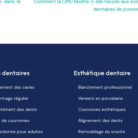
e dans le
Comment la CMU facilite-t-elle l’accès aux soi
dentaires de pointe
s dentaires
Esthétique dentaire
tement des caries
Blanchiment professionnel
rtrage régulier
Veneers en porcelaine
chiment des dents
Couronnes esthétiques
 de couronnes
Alignement des dents
odontie pour adultes
Remodelage du sourire