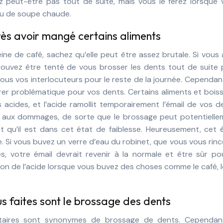
ez peut-être pas tout de suite, mais vous le ferez lorsque
ou de soupe chaude.
rès avoir mangé certains aliments
eine de café, sachez qu’elle peut être assez brutale. Si vous
ouvez être tenté de vous brosser les dents tout de suite 
 tous vos interlocuteurs pour le reste de la journée. Cependan
rer problématique pour vos dents. Certains aliments et bois
s acides, et l’acide ramollit temporairement l’émail de vos d
ble aux dommages, de sorte que le brossage peut potentiell
t qu’il est dans cet état de faiblesse. Heureusement, cet 
e. Si vous buvez un verre d’eau du robinet, que vous vous rinc
 votre émail devrait revenir à la normale et être sûr pou
ion de l’acide lorsque vous buvez des choses comme le café, l
us faites sont le brossage des dents
ntaires sont synonymes de brossage de dents. Cependant