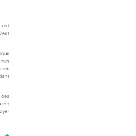
 est
’est
nous
onies
éries
tient
e des
 cinq
toyer