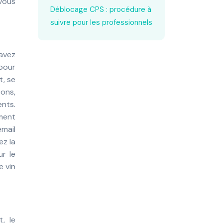
 vous
Déblocage CPS : procédure à
suivre pour les professionnels
 avez
pour
t, se
sons,
ents.
ement
émail
ez la
r le
e vin
, le