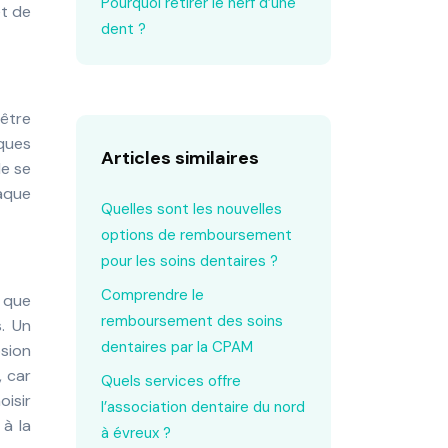
Pourquoi retirer le nerf d’une
et de
dent ?
-être
lques
Articles similaires
de se
aque
Quelles sont les nouvelles
options de remboursement
pour les soins dentaires ?
Comprendre le
 que
remboursement des soins
. Un
dentaires par la CPAM
osion
, car
Quels services offre
isir
l’association dentaire du nord
 à la
à évreux ?