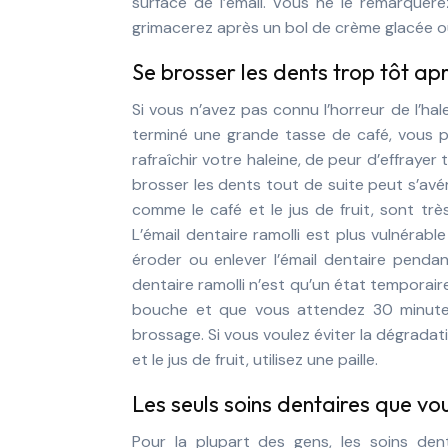
surface de l’émail. Vous ne le remarquer
grimacerez après un bol de crème glacée 
Se brosser les dents trop tôt ap
Si vous n’avez pas connu l’horreur de l’hal
terminé une grande tasse de café, vous p
rafraîchir votre haleine, de peur d’effrayer
brosser les dents tout de suite peut s’avé
comme le café et le jus de fruit, sont trè
L’émail dentaire ramolli est plus vulnéra
éroder ou enlever l’émail dentaire pendan
dentaire ramolli n’est qu’un état temporair
bouche et que vous attendez 30 minutes,
brossage. Si vous voulez éviter la dégradat
et le jus de fruit, utilisez une paille.
Les seuls soins dentaires que vo
Pour la plupart des gens, les soins de