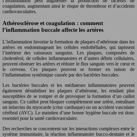
l’inflammation peut augmenter la production de facteurs de
coagulation, augmentant ainsi le risque de thrombose et d’accidents
cardiovasculaires.
Athérosclérose et coagulation : comment
l’inflammation buccale affecte les artères
L’inflammation favorise la formation de plaques d’athérome dans les
artères en endommageant les cellules endothéliales, qui tapissent
l’intérieur des vaisseaux sanguins. Les plaques, composées de
cholestérol, de cellules inflammatoires et d’autres débris cellulaires,
peuvent obstruer les artères et réduire le flux sanguin vers le cœur et
le cerveau. Ces plaques peuvent se former en raison de
l’inflammation systémique causée par des bactéries buccales.
Les bactéries buccales et les médiateurs inflammatoires peuvent
également déstabiliser les plaques d’athérome, les rendant plus
susceptibles de se rompre et de provoquer la formation d’un caillot
sanguin. Ce caillot peut bloquer complètement une artère, entraînant
un infarctus du myocarde (crise cardiaque) ou un accident vasculaire
cérébral (AVC). Le maintien d’une bonne hygiène buccale est donc
essentiel pour la santé cardiovasculaire.
Des recherches se concentrent sur les interactions complexes entre le
système immunitaire, la réaction inflammatoire bucco-dentaire et le