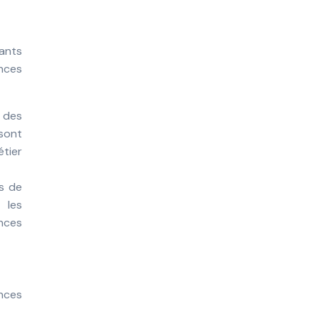
iants
nces
 des
 sont
étier
s de
 les
nces
nces