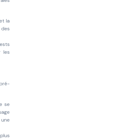
rales
et la
 des
tests
 les
pré-
e se
ssage
 une
plus