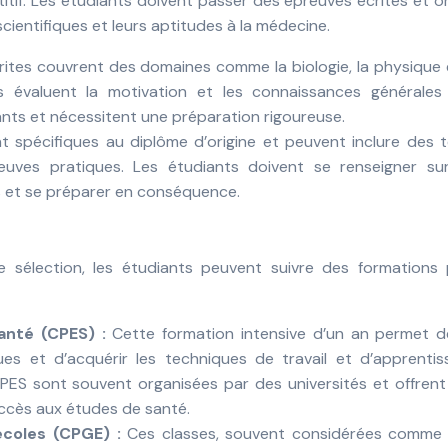
tif. Les étudiants doivent passer des épreuves écrites et o
cientifiques et leurs aptitudes à la médecine.
ites couvrent des domaines comme la biologie, la physique 
s évaluent la motivation et les connaissances générales
nts et nécessitent une préparation rigoureuse.
t spécifiques au diplôme d’origine et peuvent inclure des 
euves pratiques. Les étudiants doivent se renseigner sur
 et se préparer en conséquence.
 sélection, les étudiants peuvent suivre des formations 
anté (CPES) :
Cette formation intensive d’un an permet d
iques et d’acquérir les techniques de travail et d’apprenti
PES sont souvent organisées par des universités et offrent
ccès aux études de santé.
écoles (CPGE) :
Ces classes, souvent considérées comme 