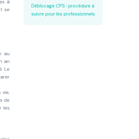
des à
Déblocage CPS : procédure à
nt se
suivre pour les professionnels
e au
un an
é. Le
arer
 vie,
es de
r les