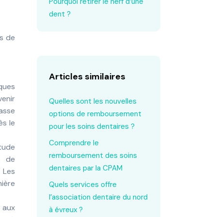
Pourquoi retirer le nerf d’une
dent ?
es de
Articles similaires
iques
venir
Quelles sont les nouvelles
asse
options de remboursement
ès le
pour les soins dentaires ?
Comprendre le
itude
remboursement des soins
s de
dentaires par la CPAM
 Les
nière
Quels services offre
l’association dentaire du nord
 aux
à évreux ?