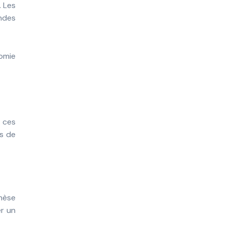
. Les
ndes
t ces
es de
thèse
er un