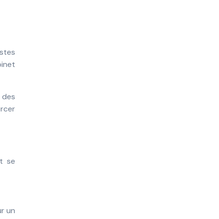
istes
binet
 des
ercer
et se
ur un