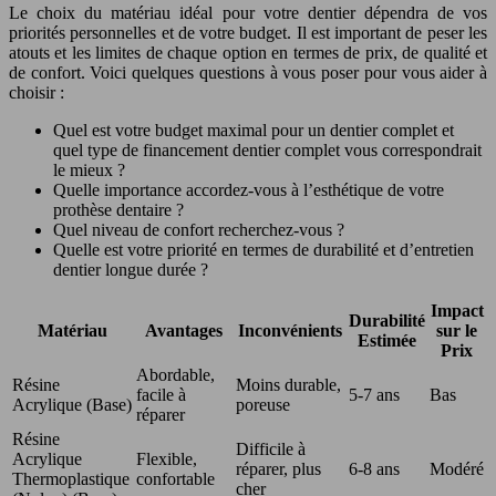
Le choix du matériau idéal pour votre dentier dépendra de vos
priorités personnelles et de votre budget. Il est important de peser les
atouts et les limites de chaque option en termes de prix, de qualité et
de confort. Voici quelques questions à vous poser pour vous aider à
choisir :
Quel est votre budget maximal pour un dentier complet et
quel type de financement dentier complet vous correspondrait
le mieux ?
Quelle importance accordez-vous à l’esthétique de votre
prothèse dentaire ?
Quel niveau de confort recherchez-vous ?
Quelle est votre priorité en termes de durabilité et d’entretien
dentier longue durée ?
Impact
Durabilité
Matériau
Avantages
Inconvénients
sur le
Estimée
Prix
Abordable,
Résine
Moins durable,
facile à
5-7 ans
Bas
Acrylique (Base)
poreuse
réparer
Résine
Difficile à
Acrylique
Flexible,
réparer, plus
6-8 ans
Modéré
Thermoplastique
confortable
cher