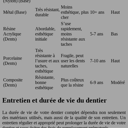
(Nylon) (Base)
Moins
Très résistant,
Métal (Base)
esthétique, plus
10+ ans
Haut
durable
cher
S’use
Résine
Abordable,
rapidement,
Acrylique
esthétique
moins
5-7 ans
Bas
(Dents)
initiale
résistante aux
taches
Très
résistante à
Fragile, peut
Porcelaine
l’usure et aux
user les dents
7-10 ans
Haut
(Dents)
taches,
naturelles
esthétique
Résistante,
Composite
Plus coûteux
bonne
6-9 ans
Modéré
(Dents)
que la résine
esthétique
Entretien et durée de vie du dentier
La durée de vie de votre dentier complet dépendra non seulement
des matériaux utilisés, mais aussi de la qualité de son entretien. Un
entretien régulier et approprié peut prolonger la durée de vie de votre
dentier et vous éviter des frais de remplacement prématurés.