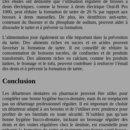
Des études ont démontré que l’utilisation régulière de brosses à
dents électriques, comme la brosse à dents électrique Oral-B Pro
1000, peut réduire la formation de tartre de 20 % par rapport aux
brosses à dents manuelles. De plus, les dentifrices anti-tartre,
contenant du fluorure et du phosphate de sodium, peuvent aider à
dissoudre le tartre et à prévenir sa formation.
L’alimentation joue également un rôle important dans la prévention
du tartre. Des aliments riches en sucres et en acides peuvent
favoriser la formation de tartre. Il est conseillé de réduire la
consommation de boissons sucrées, de confiseries et de produits
transformés. Des aliments riches en calcium, comme les produits
laitiers, le fromage et le tofu, peuvent contribuer à renforcer l’émail
des dents et à prévenir la formation de tartre.
Conclusion
Les détartreurs dentaires en pharmacie peuvent être utiles pour
compléter une bonne hygiène bucco-dentaire, mais ils ne remplacent
pas un détartrage professionnel régulier. Il est important de choisir
un détartreur adapté à ses besoins et de l’utiliser avec prudence pour
profiter de ses bienfaits en toute sécurité. N’oubliez pas qu’une
bonne hygiène bucco-dentaire, incluant un brossage régulier des
dents et des visites régulières chez le dentiste, est essentielle pour
prévenir la formation de tartre et maintenir une bonne santé bucco-