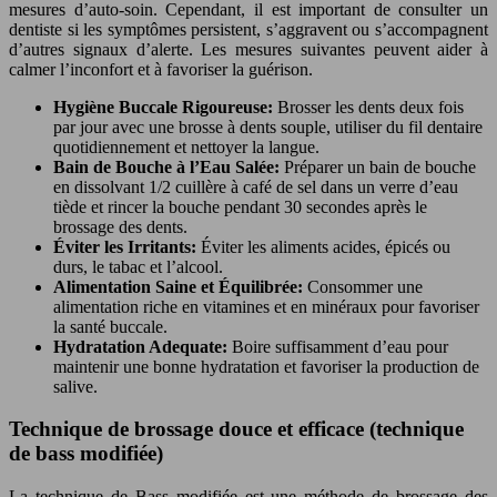
mesures d’auto-soin. Cependant, il est important de consulter un
dentiste si les symptômes persistent, s’aggravent ou s’accompagnent
d’autres signaux d’alerte. Les mesures suivantes peuvent aider à
calmer l’inconfort et à favoriser la guérison.
Hygiène Buccale Rigoureuse:
Brosser les dents deux fois
par jour avec une brosse à dents souple, utiliser du fil dentaire
quotidiennement et nettoyer la langue.
Bain de Bouche à l’Eau Salée:
Préparer un bain de bouche
en dissolvant 1/2 cuillère à café de sel dans un verre d’eau
tiède et rincer la bouche pendant 30 secondes après le
brossage des dents.
Éviter les Irritants:
Éviter les aliments acides, épicés ou
durs, le tabac et l’alcool.
Alimentation Saine et Équilibrée:
Consommer une
alimentation riche en vitamines et en minéraux pour favoriser
la santé buccale.
Hydratation Adequate:
Boire suffisamment d’eau pour
maintenir une bonne hydratation et favoriser la production de
salive.
Technique de brossage douce et efficace (technique
de bass modifiée)
La technique de Bass modifiée est une méthode de brossage des