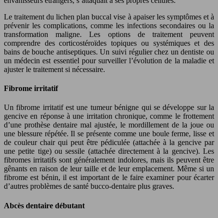
envahisseurs étrangers, s’attaquait à ses propres cellules.
Le traitement du lichen plan buccal vise à apaiser les symptômes et à
prévenir les complications, comme les infections secondaires ou la
transformation maligne. Les options de traitement peuvent
comprendre des corticostéroïdes topiques ou systémiques et des
bains de bouche antiseptiques. Un suivi régulier chez un dentiste ou
un médecin est essentiel pour surveiller l’évolution de la maladie et
ajuster le traitement si nécessaire.
Fibrome irritatif
Un fibrome irritatif est une tumeur bénigne qui se développe sur la
gencive en réponse à une irritation chronique, comme le frottement
d’une prothèse dentaire mal ajustée, le mordillement de la joue ou
une blessure répétée. Il se présente comme une boule ferme, lisse et
de couleur chair qui peut être pédiculée (attachée à la gencive par
une petite tige) ou sessile (attachée directement à la gencive). Les
fibromes irritatifs sont généralement indolores, mais ils peuvent être
gênants en raison de leur taille et de leur emplacement. Même si un
fibrome est bénin, il est important de le faire examiner pour écarter
d’autres problèmes de santé bucco-dentaire plus graves.
Abcès dentaire débutant