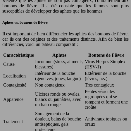
Retenez que les aphtes ne sont pas contagieux, contrairement aux
boutons de fièvre. Il a été constaté que les femmes sont plus
susceptibles de développer des aphtes que les hommes.
Aphtes vs. boutons de fièvre
Il est important de bien différencier les aphtes des boutons de fièvre,
car ils ont des origines et des traitements distincts. Afin de bien les
différencier, voici un tableau comparatif :
Caractéristique
Aphtes
Boutons de Fièvre
Inconnue (stress, aliments,
Virus Herpes Simplex
Cause
blessures)
(HSV-1)
Intérieur de la bouche
Extérieur de la bouche
Localisation
(gencives, joues, langue)
(lèvres, nez)
Contagiosité
Non contagieux
Très contagieux
Petites vésicules
Ulcères ronds ou ovales,
regroupées qui se
Apparence
blancs ou jaunâtres, avec
rompent et forment une
un halo rouge
croûte
Soulagement de la
douleur, bains de bouche
Antiviraux topiques ou
Traitement
antiseptiques, gels
oraux
protecteurs