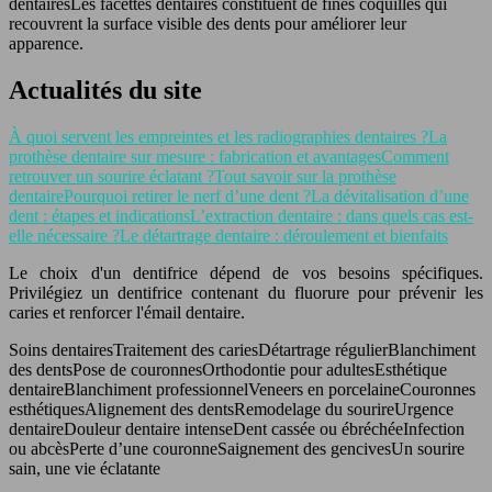
dentaires
Les facettes dentaires constituent de fines coquilles qui
recouvrent la surface visible des dents pour améliorer leur
apparence.
Actualités du site
À quoi servent les empreintes et les radiographies dentaires ?
La
prothèse dentaire sur mesure : fabrication et avantages
Comment
retrouver un sourire éclatant ?
Tout savoir sur la prothèse
dentaire
Pourquoi retirer le nerf d’une dent ?
La dévitalisation d’une
dent : étapes et indications
L’extraction dentaire : dans quels cas est-
elle nécessaire ?
Le détartrage dentaire : déroulement et bienfaits
Le choix d'un dentifrice dépend de vos besoins spécifiques.
Privilégiez un dentifrice contenant du fluorure pour prévenir les
caries et renforcer l'émail dentaire.
Soins dentairesTraitement des cariesDétartrage régulierBlanchiment
des dentsPose de couronnesOrthodontie pour adultesEsthétique
dentaireBlanchiment professionnelVeneers en porcelaineCouronnes
esthétiquesAlignement des dentsRemodelage du sourireUrgence
dentaireDouleur dentaire intenseDent cassée ou ébréchéeInfection
ou abcèsPerte d’une couronneSaignement des gencivesUn sourire
sain, une vie éclatante