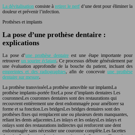
La dévitalisation
consiste à
retirer le nerf
d’une dent pour éliminer la
douleur et prévenir l’infection.
Prothèses et implants
La pose d’une prothèse dentaire :
explications
La pose d’
une prothèse dentaire
est une étape importante pour
retrouver
un sourire éclatant
. Ce processus débute généralement par
une évaluation approfondie de la bouche du patient, incluant des
empreintes et des radiographies
, afin de concevoir
une prothèse
dentaire sur mesure
.
La prothèse transvisséeLa prothèse amovible sur implantsLa
prothèse implanto-portée fixeLa pose d’implants dentaires Les
couronnes
Les couronnes dentaires sont des restaurations qui
recouvrent entièrement une dent endommagée pour améliorer sa
forme et sa fonction.
Les bridges
Les bridges dentaires sont des
prothèses fixes qui remplacent une ou plusieurs dents manquantes,
reliant les dents adjacentes.
Les inlays et les onlays
Les inlays et
onlays sont des restaurations indirectes qui renforcent une dent
endommagée sans nécessiter une couronne complète.
Les facettes